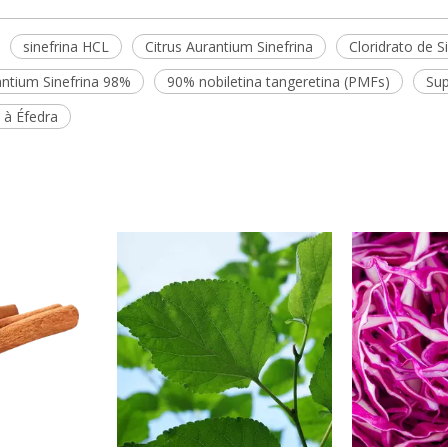
sinefrina HCL
Citrus Aurantium Sinefrina
Cloridrato de S
antium Sinefrina 98%
90% nobiletina tangeretina (PMFs)
Sup
a à Éfedra