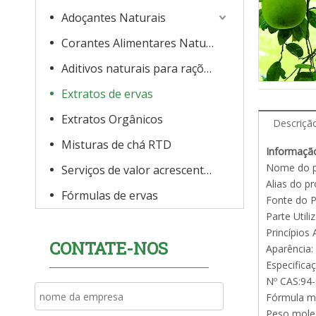
Adoçantes Naturais
Corantes Alimentares Naturais
Aditivos naturais para rações
Extratos de ervas
Extratos Orgânicos
Descriçã
Misturas de chá RTD
Informaçã
Nome do pr
Serviços de valor acrescentado
Alias ​​do 
Fórmulas de ervas
Fonte do P
Parte Utili
Princípios 
CONTATE-NOS
Aparência:
Especifica
Nº CAS:94-
Fórmula m
Peso molec