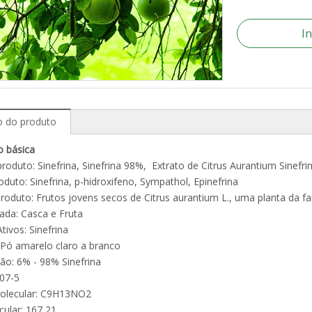
I
o do produto
o básica
oduto: Sinefrina, Sinefrina 98%, Extrato de Citrus Aurantium Sinefri
produto: Sinefrina, p-hidroxifeno, Sympathol, Epinefrina
roduto: Frutos jovens secos de Citrus aurantium L., uma planta da fa
zada: Casca e Fruta
Ativos: Sinefrina
 Pó amarelo claro a branco
ção: 6% - 98% Sinefrina
07-5
olecular: C9H13NO2
ular: 167,21