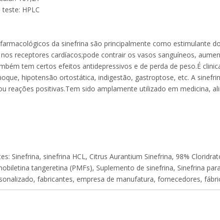
 teste: HPLC
 farmacológicos da sinefrina são principalmente como estimulante d
o nos receptores cardíacos;pode contrair os vasos sanguíneos, aumenta
ambém tem certos efeitos antidepressivos e de perda de peso.É clinic
hoque, hipotensão ortostática, indigestão, gastroptose, etc. A sinefr
 ou reações positivas.Tem sido amplamente utilizado em medicina, ali
s: Sinefrina, sinefrina HCL, Citrus Aurantium Sinefrina, 98% Cloridrat
obiletina tangeretina (PMFs), Suplemento de sinefrina, Sinefrina para
rsonalizado, fabricantes, empresa de manufatura, fornecedores, fábri