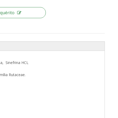
nquérito
na, Sinefrina HCL
mília Rutaceae.