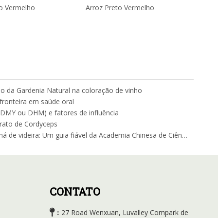
o Vermelho
Arroz Preto Vermelho
o da Gardenia Natural na coloração de vinho
fronteira em saúde oral
a (DMY ou DHM) e fatores de influência
trato de Cordyceps
A segurança e os benefícios do chá de videira: Um guia fiável da Academia Chinesa de Ciências Agrícolas
CONTATO

27 Road Wenxuan, Luvalley Compark de
：