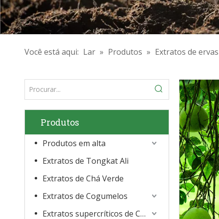
Você está aqui:
Lar
»
Produtos
»
Extratos de ervas
Produtos
Produtos em alta
Extratos de Tongkat Ali
Extratos de Chá Verde
Extratos de Cogumelos
Extratos supercríticos de CO2