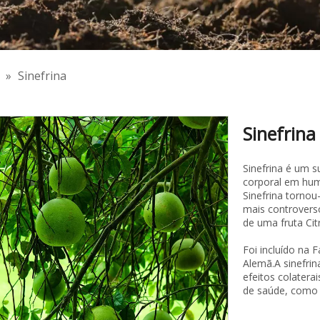
»
Sinefrina
Sinefrina
Sinefrina é um s
corporal em hum
Sinefrina tornou
mais controverso
de uma fruta Cit
Foi incluído na 
Alemã.A sinefrin
efeitos colatera
de saúde, como 