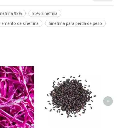
inefrina 98%
95% Sinefrina
lemento de sinefrina
Sinefrina para perda de peso
Extr
>