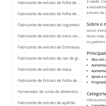
à saúde. Co
Fabricante de extrato de folha de Banaba
a atacadist
extrato de 
Fabricante de extrato de folha de manga
Sobre o n
Fabricante de extrato de cogumelo
nosso extra
Fabricante de extrato de trevo vermelho
níveis mais
os padrões 
Fabricante de extrato de Echinacea
Principai
Fabricante de extrato de raiz de ginseng
Rico em 
Aumenta
Fabricante de extrato de maca
Aumenta 
Apoia a 
Fabricante de Extrato de Folha de Moringa
Propried
Fornecedor de cores de alimentos naturais
Categori
Oferecemos 
Fabricante de extrato de açafrão
Catechin