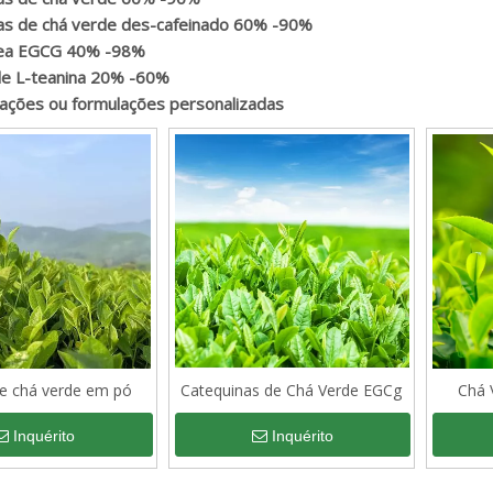
as de chá verde des-cafeinado 60% -90%
ea EGCG 40% -98%
e L-teanina 20% -60%
cações ou formulações personalizadas
de chá verde em pó
Catequinas de Chá Verde EGCg
Chá 
Inquérito
Inquérito