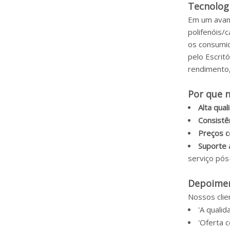
Tecnologi
Em um avanç
polifenóis/
os consumid
pelo Escrit
rendimento,
Por que n
Alta qual
Consistê
Preços c
Suporte 
serviço pós
Depoimen
Nossos clie
'A quali
'Oferta 