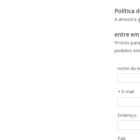
Política 
A amostra g
entre em
Pronto para
pedidos em 
nome da e
E-mail
*
Endereço
País