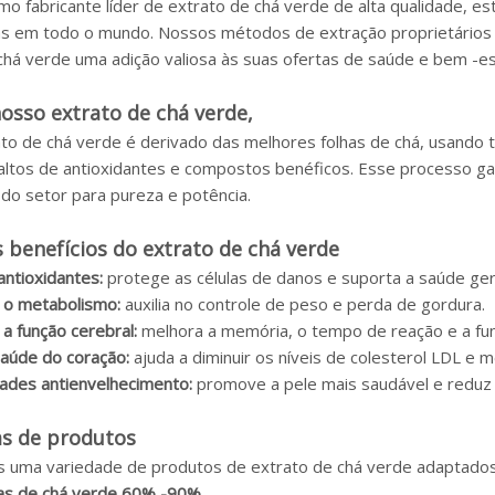
mo fabricante líder de extrato de chá verde de alta qualidade,
as em todo o mundo. Nossos métodos de extração proprietários 
chá verde uma adição valiosa às suas ofertas de saúde e bem -es
osso extrato de chá verde,
to de chá verde é derivado das melhores folhas de chá, usando t
 altos de antioxidantes e compostos benéficos. Esse processo 
do setor para pureza e potência.
s benefícios do extrato de chá verde
antioxidantes:
protege as células de danos e suporta a saúde ger
 o metabolismo:
auxilia no controle de peso e perda de gordura.
a função cerebral:
melhora a memória, o tempo de reação e a funç
saúde do coração:
ajuda a diminuir os níveis de colesterol LDL e 
ades antienvelhecimento:
promove a pele mais saudável e reduz 
as de produtos
uma variedade de produtos de extrato de chá verde adaptados 
as de chá verde 60% -90%