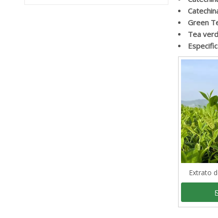
Catechin
Green T
Tea verd
Especifi
Extrato 