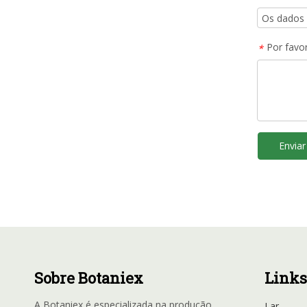
Por favor
*
Enviar
Sobre Botaniex
Links
A Botaniex é especializada na produção
Lar