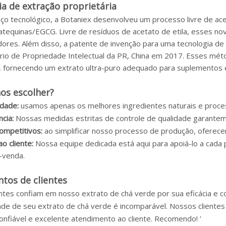
a de extração proprietária
o tecnológico, a Botaniex desenvolveu um processo livre de acet
catequinas/EGCG. Livre de resíduos de acetato de etila, esses n
ores. Além disso, a patente de invenção para uma tecnologia de 
ório de Propriedade Intelectual da PR, China em 2017. Esses mé
 fornecendo um extrato ultra-puro adequado para suplementos e
os escolher?
idade:
usamos apenas os melhores ingredientes naturais e proce
ncia:
Nossas medidas estritas de controle de qualidade garantem
ompetitivos:
ao simplificar nosso processo de produção, ofere
ao cliente:
Nossa equipe dedicada está aqui para apoiá-lo a cada
-venda.
tos de clientes
ntes confiam em nosso extrato de chá verde por sua eficácia e con
dade de seu extrato de chá verde é incomparável. Nossos clientes
confiável e excelente atendimento ao cliente. Recomendo! '