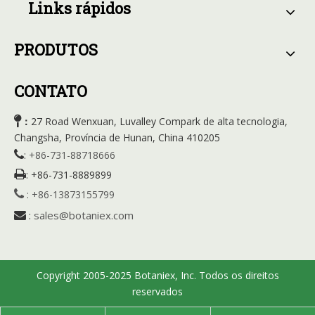
Links rápidos
PRODUTOS
CONTATO

27 Road Wenxuan, Luvalley Compark de alta tecnologia,
：
Changsha, Província de Hunan, China 410205

:
+86-731-88718666

:
+86-731-8889899

:
+86-13873155799
sales@botaniex.com

:
Copyright 2005-2025 Botaniex, Inc. Todos os direitos
reservados