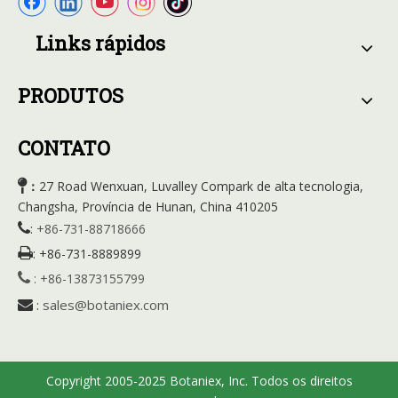
Links rápidos
PRODUTOS
CONTATO

27 Road Wenxuan, Luvalley Compark de alta tecnologia,
：
Changsha, Província de Hunan, China 410205

:
+86-731-88718666

:
+86-731-8889899

:
+86-13873155799
sales@botaniex.com

:
Copyright 2005-2025 Botaniex, Inc. Todos os direitos