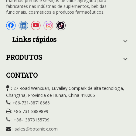
matérias-primas e serviços de valor agregado para
fabricantes nas indústrias de suplementos, bebidas
funcionais, cosméticos e produtos farmacêuticos.
Links rápidos
PRODUTOS
CONTATO

27 Road Wenxuan, Luvalley Compark de alta tecnologia,
：
Changsha, Província de Hunan, China 410205

:
+86-731-88718666

:
+86-731-8889899

:
+86-13873155799
sales@botaniex.com

: