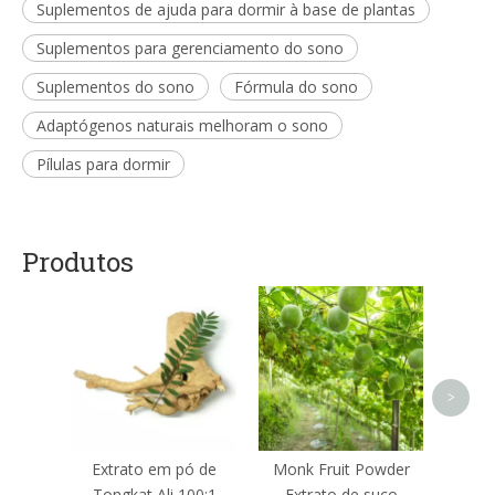
Suplementos de ajuda para dormir à base de plantas
Suplementos para gerenciamento do sono
Suplementos do sono
Fórmula do sono
Adaptógenos naturais melhoram o sono
Pílulas para dormir
Produtos
Extra
R
>
Extrato em pó de
Monk Fruit Powder
Tongkat Ali 100:1
Extrato de suco