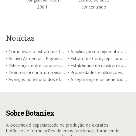
200:1
concentrado
Notícias
Como levar o extrato de Tongkat Ali: um guia abrangente
A aplicação do pigmento vermelho da Gardenia Natural na coloração de vinho
Aditivo Alimentar - Pigmento Vermelho Gardénia
Extrato de Cordyceps: uma nova fronteira em saúde oral
Diferenças entre corantes naturais e artificiais
Estabilidade da dihidromiricetina (DMY ou DHM) e fatores de influência
Dihidromiricetina: uma visão geral
Propriedades e utilizações do extrato de Cordyceps
Avanços no estudo dos efeitos farmacológicos da Cordycepin
A segurança e os benefícios do chá de videira: Um guia fiável da Academia Chinesa de Ciências Agrícolas
Sobre Botaniex
A Botaniex é especializada na produção de extratos
botânicos e formulações de ervas funcionais, fornecendo