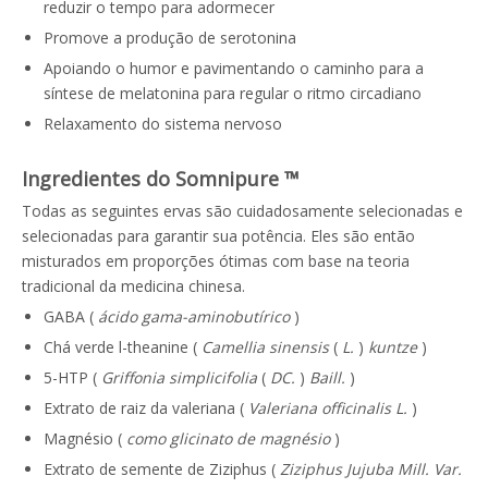
reduzir o tempo para adormecer
Promove a produção de serotonina
Apoiando o humor e pavimentando o caminho para a
síntese de melatonina para regular o ritmo circadiano
Relaxamento do sistema nervoso
Ingredientes do Somnipure ™
Todas as seguintes ervas são cuidadosamente selecionadas e
selecionadas para garantir sua potência. Eles são então
misturados em proporções ótimas com base na teoria
tradicional da medicina chinesa.
GABA (
ácido gama-aminobutírico
)
Chá verde l-theanine (
Camellia sinensis
(
L.
)
kuntze
)
5-HTP (
Griffonia simplicifolia
(
DC.
)
Baill.
)
Extrato de raiz da valeriana (
Valeriana officinalis L.
)
Magnésio (
como glicinato de magnésio
)
Extrato de semente de Ziziphus (
Ziziphus Jujuba Mill. Var.