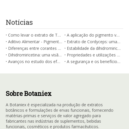
Notícias
Como levar o extrato de Tongkat Ali: um guia abrangente
A aplicação do pigmento vermelho da Gardenia Natural na coloração de vinho
Aditivo Alimentar - Pigmento Vermelho Gardénia
Extrato de Cordyceps: uma nova fronteira em saúde oral
Diferenças entre corantes naturais e artificiais
Estabilidade da dihidromiricetina (DMY ou DHM) e fatores de influência
Dihidromiricetina: uma visão geral
Propriedades e utilizações do extrato de Cordyceps
Avanços no estudo dos efeitos farmacológicos da Cordycepin
A segurança e os benefícios do chá de videira: Um guia fiável da Academia Chinesa de Ciências Agrícolas
Sobre Botaniex
A Botaniex é especializada na produção de extratos
botânicos e formulações de ervas funcionais, fornecendo
matérias-primas e serviços de valor agregado para
fabricantes nas indústrias de suplementos, bebidas
funcionais, cosméticos e produtos farmacêuticos.