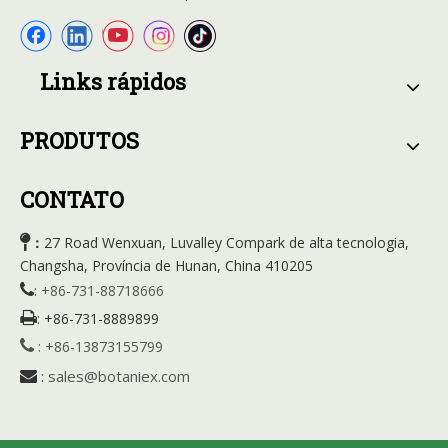
Links rápidos
PRODUTOS
CONTATO

27 Road Wenxuan, Luvalley Compark de alta tecnologia,
：
Changsha, Província de Hunan, China 410205

:
+86-731-88718666

:
+86-731-8889899

:
+86-13873155799
sales@botaniex.com

: